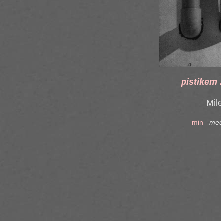
pistikem 
Mil
min
me