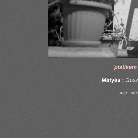
pistikem
Mátyás :
Goszt
min
me