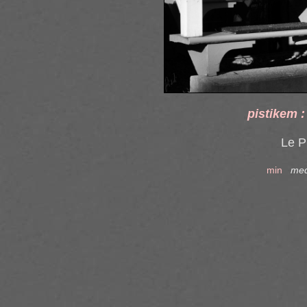
pistikem 
Le P
min
me